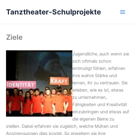
Zum
Tanztheater-Schulprojekte
Inhalt
springen
Ziele
Jugendliche, auch wenn sie
sich oftmals schon
entmutigt fühlen, erfahren
ihre wahre Stärke und
lernen, ihr zu vertrauen. Sie
erleben, wie es ist, etwas
zu unternehmen,
Fähigkeiten und Kreativität
einzubringen und etwas auf
die eigenen Beine zu
stellen. Dabei erfahren sie zugleich, welche Mühen und
Anstrengungen dies kostet. So erweitern sie ihre