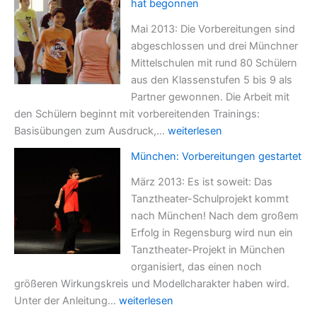
hat begonnen
aller
100
Mai 2013: Die Vorbereitungen sind
Schüler
abgeschlossen und drei Münchner
Mittelschulen mit rund 80 Schülern
aus den Klassenstufen 5 bis 9 als
Partner gewonnen. Die Arbeit mit
den Schülern beginnt mit vorbereitenden Trainings:
München:
Basisübungen zum Ausdruck,…
weiterlesen
Arbeit
München: Vorbereitungen gestartet
mit
den
März 2013: Es ist soweit: Das
Schülern
Tanztheater-Schulprojekt kommt
hat
nach München! Nach dem großem
begonnen
Erfolg in Regensburg wird nun ein
Tanztheater-Projekt in München
organisiert, das einen noch
größeren Wirkungskreis und Modellcharakter haben wird.
München:
Unter der Anleitung…
weiterlesen
Vorbereitungen