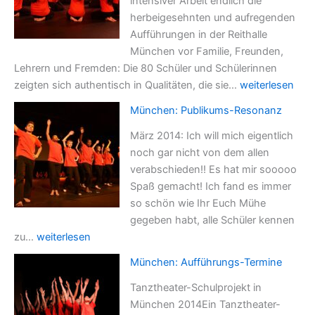
intensiver Arbeit endlich die
herbeigesehnten und aufregenden
Aufführungen in der Reithalle
München vor Familie, Freunden,
Lehrern und Fremden: Die 80 Schüler und Schülerinnen
München:
zeigten sich authentisch in Qualitäten, die sie…
weiterlesen
Beeindruckend
München: Publikums-Resonanz
Premiere
März 2014: Ich will mich eigentlich
noch gar nicht von dem allen
verabschieden!! Es hat mir sooooo
Spaß gemacht! Ich fand es immer
so schön wie Ihr Euch Mühe
gegeben habt, alle Schüler kennen
München:
zu…
weiterlesen
Publikums-
München: Aufführungs-Termine
Resonanz
Tanztheater-Schulprojekt in
München 2014Ein Tanztheater-