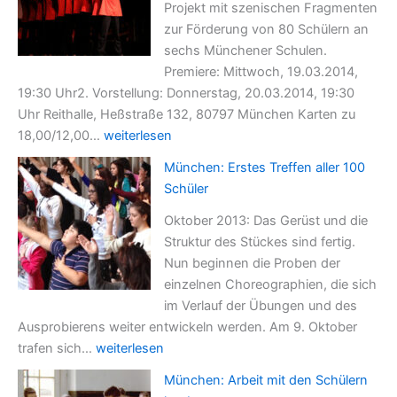
Projekt mit szenischen Fragmenten
zur Förderung von 80 Schülern an
sechs Münchener Schulen.
Premiere: Mittwoch, 19.03.2014,
19:30 Uhr2. Vorstellung: Donnerstag, 20.03.2014, 19:30
Uhr Reithalle, Heßstraße 132, 80797 München Karten zu
München:
18,00/12,00…
weiterlesen
Aufführungs-
München: Erstes Treffen aller 100
Termine
Schüler
Oktober 2013: Das Gerüst und die
Struktur des Stückes sind fertig.
Nun beginnen die Proben der
einzelnen Choreographien, die sich
im Verlauf der Übungen und des
Ausprobierens weiter entwickeln werden. Am 9. Oktober
München:
trafen sich…
weiterlesen
Erstes
München: Arbeit mit den Schülern
Treffen