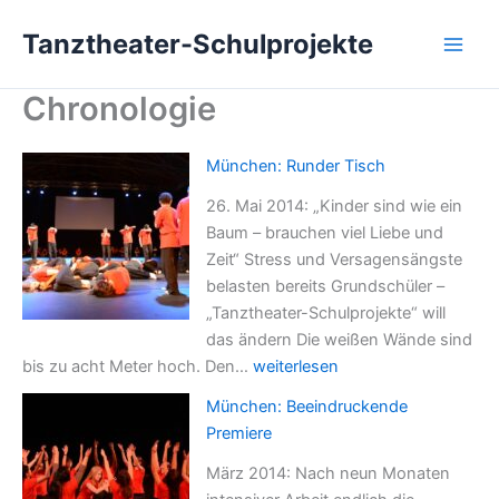
Zum
Tanztheater-Schulprojekte
Inhalt
springen
Chronologie
München: Runder Tisch
26. Mai 2014: „Kinder sind wie ein
Baum – brauchen viel Liebe und
Zeit“ Stress und Versagensängste
belasten bereits Grundschüler –
„Tanztheater-Schulprojekte“ will
das ändern Die weißen Wände sind
München:
bis zu acht Meter hoch. Den…
weiterlesen
Runder
München: Beeindruckende
Tisch
Premiere
März 2014: Nach neun Monaten